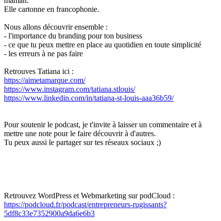
maman.
Elle cartonne en francophonie.
Nous allons découvrir ensemble :
- l'importance du branding pour ton business
- ce que tu peux mettre en place au quotidien en toute simplicité
- les erreurs à ne pas faire
Retrouves Tatiana ici :
https://aimetamarque.com/
https://www.instagram.com/tatiana.stlouis/
https://www.linkedin.com/in/tatiana-st-louis-aaa36b59/
Pour soutenir le podcast, je t'invite à laisser un commentaire et à
mettre une note pour le faire découvrir à d'autres.
Tu peux aussi le partager sur tes réseaux sociaux ;)
Retrouvez WordPress et Webmarketing sur podCloud :
https://podcloud.fr/podcast/entrepreneurs-rugissants?
5df8c33e7352900a9da6e6b3